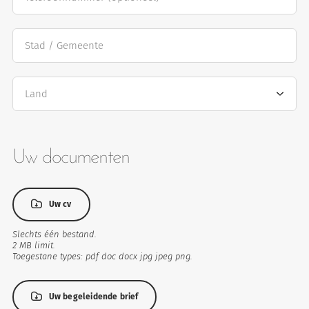
Stad / Gemeente
Land
Uw documenten
eten
Uw
cv
Uw cv
Slechts één bestand.
2 MB limit.
Toegestane types: pdf doc docx jpg jpeg png.
Uw
begeleidende
Uw begeleidende brief
brief