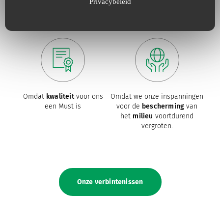
Privacybeleid
klanten
, responsief zijn en
voortdurend afgestemd
zijn
op hun behoeften.
Omdat
kwaliteit
voor ons
Omdat we onze inspanningen
een Must is
voor de
bescherming
van
het
milieu
voortdurend
vergroten.
Onze verbintenissen