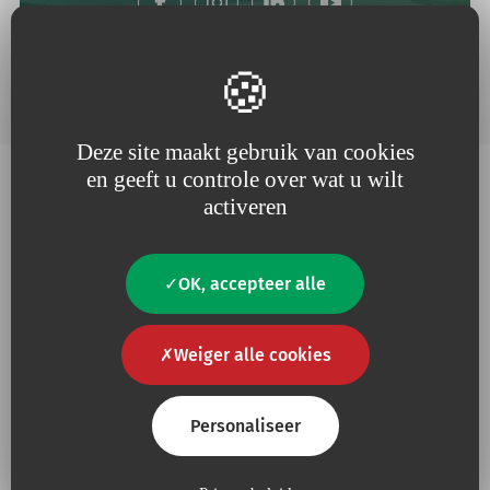
facebook
instagram
linkedin
youtube
Deze site maakt gebruik van cookies
en geeft u controle over wat u wilt
activeren
Waarom Vygon?
OK, accepteer alle
Weiger alle cookies
Personaliseer
Omdat wij geloven in nauwe
Omdat
nuttige innovatie
de
betrokkenheid bij onze
motor van onze projecten is