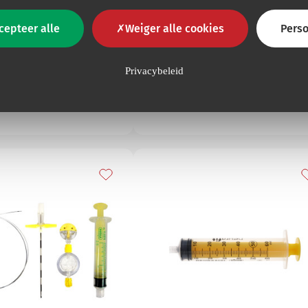
rollen)
ifere zenuwblokkades
cepteer alle
Weiger alle cookies
Perso
voor optimale prestaties
 vlak van efficiëntie,…
Koudekompres voor
contactcryotherapie
Cryopad is ee
Privacybeleid
droog kompres uit niet-geweven
textiel, opgebouwd uit
aaneengeschakelde…
avorieten
Toevoegen aan mijn favorieten
T