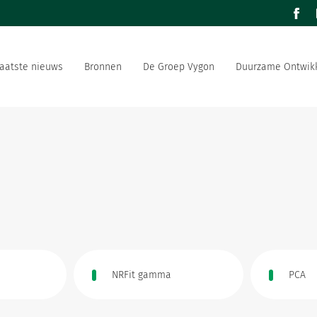
facebo
aatste nieuws
Bronnen
De Groep Vygon
Duurzame Ontwikk
de wereld
Ons aanbod
r in de gezondheidssector
Ons sociaal en ecologisch
 strategie
Vygon werft aan
NRFit gamma
PCA