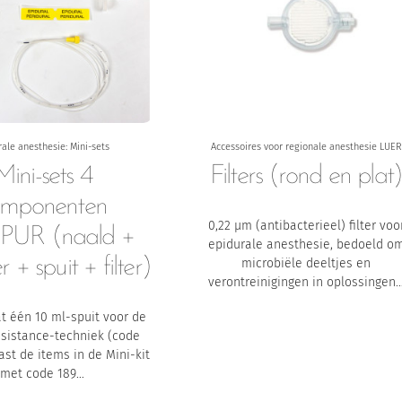
rale anesthesie: Mini-sets
Accessoires voor regionale anesthesie LUER
Mini-sets 4
Filters (rond en plat
omponenten
0,22 µm (antibacterieel) filter voo
PUR (naald +
epidurale anesthesie, bedoeld o
r + spuit + filter)
microbiële deeltjes en
verontreinigingen in oplossingen
at één 10 ml-spuit voor de
esistance-techniek (code
aast de items in de Mini-kit
met code 189…