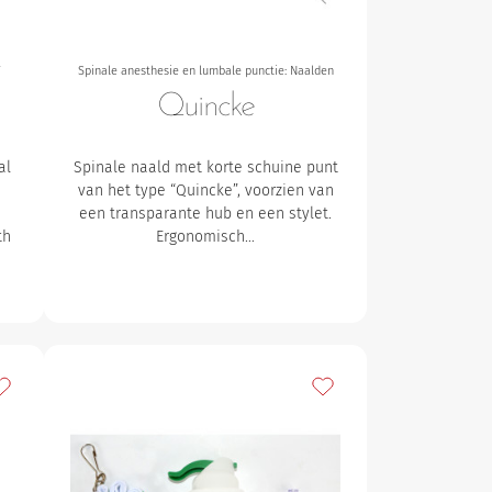
T
Spinale anesthesie en lumbale punctie: Naalden
Quincke
al
Spinale naald met korte schuine punt
van het type “Quincke”, voorzien van
t
een transparante hub en een stylet.
th
Ergonomisch…
oevoegen aan mijn favorieten
Toevoegen aan mijn fav