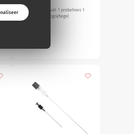
Deze set bevat:
1 probehoes
1
naliseer
echografiegel
n
oevoegen aan mijn favorieten
Toevoegen aan mijn fav