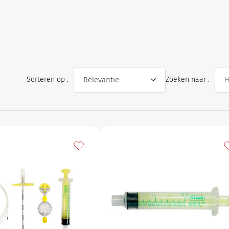
l
Sorteren op :
Zoeken naar :
avorieten
Toevoegen aan mijn favorieten
T