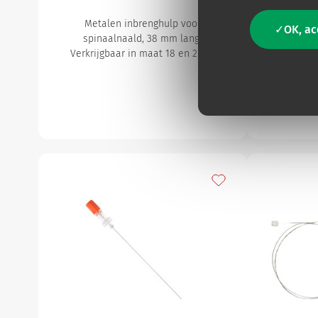
en per
Metalen inbrenghulp voor
OK, ac
Ontworpen 
spinaalnaald, 38 mm lang.
op het
Verkrijgbaar in maat 18 en 20 G.
Toevoegen aan mijn f