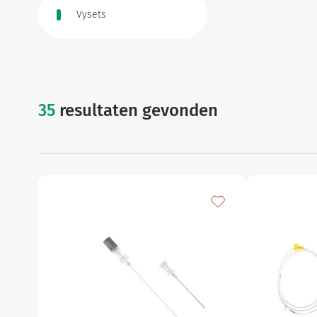
Vysets
Gynaecologie
Urologie
35
resultaten gevonden
zenuwstelse
Toevoegen aan mijn f