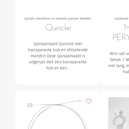
Spinale anesthesie en lumbale punctie: Naalden
Epidurale
Quincke
M
PERY
Spinaalnaald Quincke met
transparante hub en afsluitende
Mini-set v
mandrin
Deze spinaalnaald is
bevat:
1 N
uitgerust met een transparante
mm lang, m
hub en een…
hu
Toevoegen aan mijn f