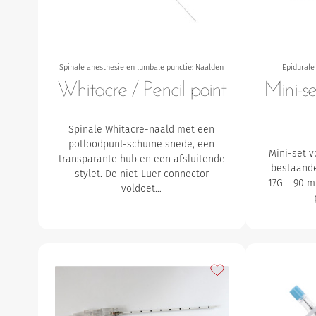
Spinale anesthesie en lumbale punctie: Naalden
Epidurale
Whitacre / Pencil point
Mini-s
Spinale Whitacre-naald met een
potloodpunt-schuine snede, een
Mini-set v
transparante hub en een afsluitende
bestaande
stylet.
De niet-Luer connector
17G – 90 m
voldoet…
Toevoegen aan mijn f