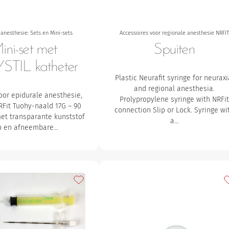
 anesthesie: Sets en Mini-sets
Accessoires voor regionale anesthesie NRFI
ini-set met
Spuiten
STIL katheter
Plastic Neurafit syringe for neuraxi
and regional anesthesia.
oor epidurale anesthesie,
Prolypropylene syringe with NRFi
RFit Tuohy-naald 17G – 90
connection Slip or Lock. Syringe wi
et transparante kunststof
a…
b en afneembare…
avorieten
Toevoegen aan mijn favorieten
T