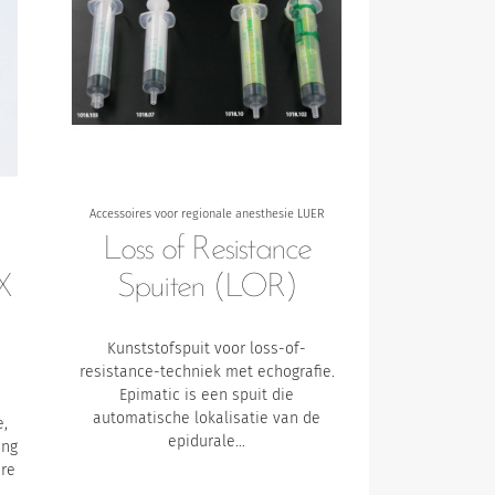
Accessoires voor regionale anesthesie LUER
Loss of Resistance
X
Spuiten (LOR)
Kunststofspuit voor loss-of-
resistance-techniek met echografie.
Epimatic is een spuit die
automatische lokalisatie van de
e,
epidurale…
ang
re