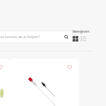
Weergeven :
oevoegen aan mijn favorieten
Toevoegen aan mijn fav