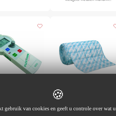
avorieten
Toevoegen aan mijn favorieten
T
Zenuwstimulator
Cryopad
Plexygon
Assortiment voor
t gebruik van cookies en geeft u controle over wat u
ziekenhuizen (trays e
urostimulator voor plexus-