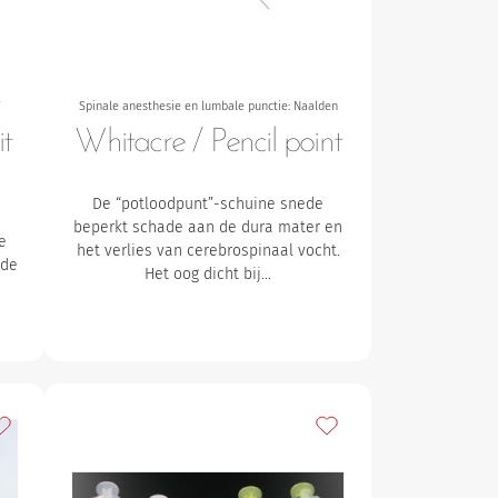
T
Spinale anesthesie en lumbale punctie: Naalden
it
Whitacre / Pencil point
De “potloodpunt”-schuine snede
beperkt schade aan de dura mater en
e
het verlies van cerebrospinaal vocht.
 de
Het oog dicht bij…
oevoegen aan mijn favorieten
Toevoegen aan mijn fav