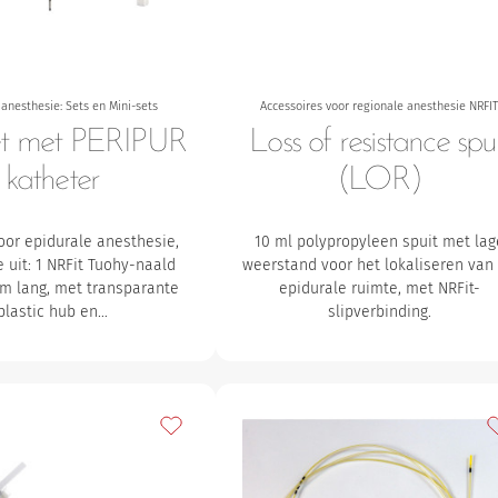
 anesthesie: Sets en Mini-sets
Accessoires voor regionale anesthesie NRFI
et met PERIPUR
Loss of resistance spu
katheter
(LOR)
oor epidurale anesthesie,
10 ml polypropyleen spuit met lag
 uit:
1 NRFit Tuohy-naald
weerstand voor het lokaliseren van
m lang, met transparante
epidurale ruimte, met NRFit-
plastic hub en…
slipverbinding.
avorieten
Toevoegen aan mijn favorieten
T