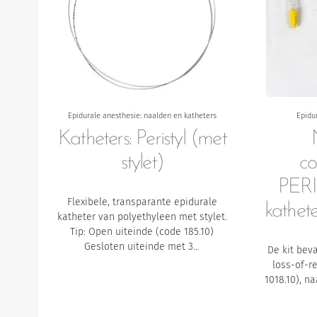
Epidurale anesthesie: naalden en katheters
Epidu
Katheters: Peristyl (met
stylet)
c
PERI
Flexibele, transparante epidurale
kathete
katheter van polyethyleen met stylet.
Tip:
Open uiteinde (code 185.10)
Gesloten uiteinde met 3…
De kit bev
loss-of-r
1018.10), n