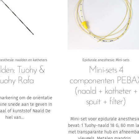
nesthesie: naalden en katheters
Epidurale anesthesie: Mini-sets
den: Tuohy &
Mini-sets 4
uohy Rafa
componenten PEBA
(naald + katheter +
arkering om de oriëntatie
spuit + filter)
uine snede aan te geven
In
taal of kunststof
Naald
De
hiel van…
Mini-set voor epidurale anesthesi
bevat:
1 Tuohy-naald 18 G, 80 mm l
met transparante hub en afneemba
vleugels. Metalen mandrin…