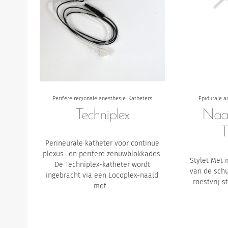
Perifere regionale anesthesie: Katheters
Epidurale a
Techniplex
Naal
T
Perineurale katheter voor continue
plexus- en perifere zenuwblokkades.
Stylet
Met m
De Techniplex-katheter wordt
van de sch
ingebracht via een Locoplex-naald
roestvrij s
met…