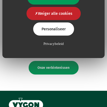
Weiger alle cookies
Omdat
kwaliteit
voor ons
Omdat we onze inspanningen
Personaliseer
een Must is
voor de
bescherming
van
het
milieu
voortdurend
vergroten.
Privacybeleid
Onze verbintenissen