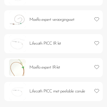
Toevoeg
Maxflo expert verzorgingsset
Toevoeg
Lifecath PICC IR kit
Toevoeg
Maxflo expert IR-kit
Toevoeg
Lifecath PICC met peelable canule