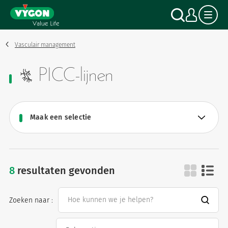
Cookies beheer paneel
Overslaan
Zoek o
Mijn
en
naar
de
inhoud
Vasculair management
gaan
PICC-lijnen
8
resultaten gevonden
picc-lijnen
Zoeken naar :