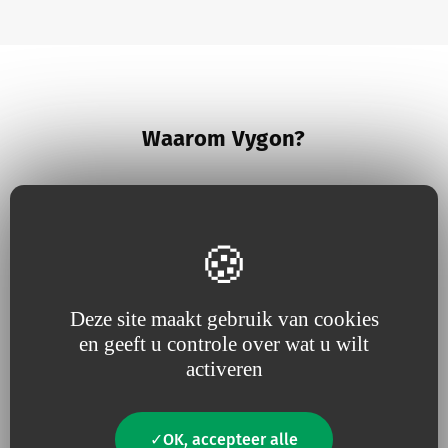
Waarom Vygon?
Deze site maakt gebruik van cookies
Omdat wij geloven in nauwe
Omdat
nuttige innovatie
de
en geeft u controle over wat u wilt
betrokkenheid bij onze
motor van onze projecten is
activeren
klanten
, responsief zijn en
voortdurend afgestemd
zijn
op hun behoeften.
OK, accepteer alle