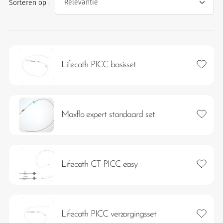
Sorteren op :
Toevoeg
Lifecath PICC basisset
Toevoeg
Maxflo expert standaard set
eten
Toevoeg
Lifecath CT PICC easy
Toevoeg
Lifecath PICC verzorgingsset