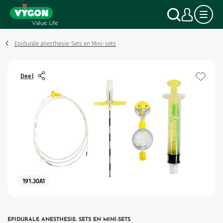
Cookies beheer paneel
Overslaan
Zoek o
Mijn
en
naar
de
inhoud
Epidurale anesthesie: Sets en Mini-sets
gaan
Deel
191.30A1
EPIDURALE ANESTHESIE: SETS EN MINI-SETS