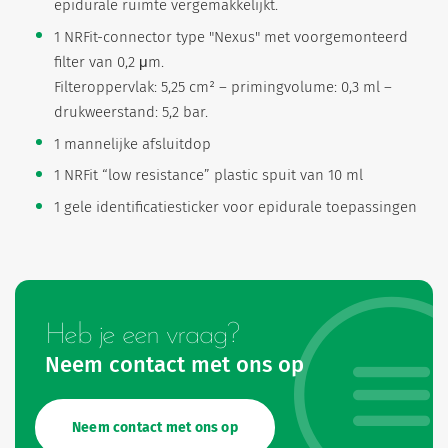
epidurale ruimte vergemakkelijkt.
1 NRFit-connector type "Nexus" met voorgemonteerd
filter van 0,2 μm.
Filteroppervlak: 5,25 cm² – primingvolume: 0,3 ml –
drukweerstand: 5,2 bar.
1 mannelijke afsluitdop
1 NRFit “low resistance” plastic spuit van 10 ml
1 gele identificatiesticker voor epidurale toepassingen
Heb je een vraag?
Neem contact met ons op
Neem contact met ons op