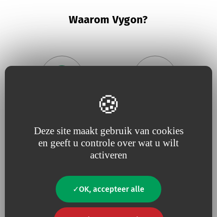
Waarom Vygon?
Omdat wij geloven in nauwe
Omdat
nuttige innovatie
de
betrokkenheid bij onze
motor van onze projecten is
Deze site maakt gebruik van cookies
klanten
, responsief zijn en
en geeft u controle over wat u wilt
voortdurend afgestemd
zijn
op hun behoeften.
activeren
OK, accepteer alle