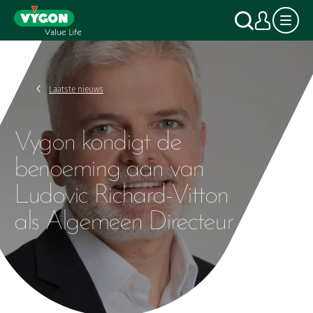
Cookies beheer paneel
Overslaan
Zoek o
Mijn
en
naar
de
inhoud
gaan
Laatste nieuws
Vygon kondigt de
benoeming aan van
Ludovic Richard-Vitton
als Algemeen Directeur