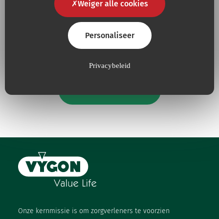
Weiger alle cookies
Omdat
kwaliteit
voor ons
Omdat we onze inspanningen
een Must is
voor de
bescherming
van
het
milieu
voortdurend
Personaliseer
vergroten.
Privacybeleid
Onze verbintenissen
Onze kernmissie is om zorgverleners te voorzien