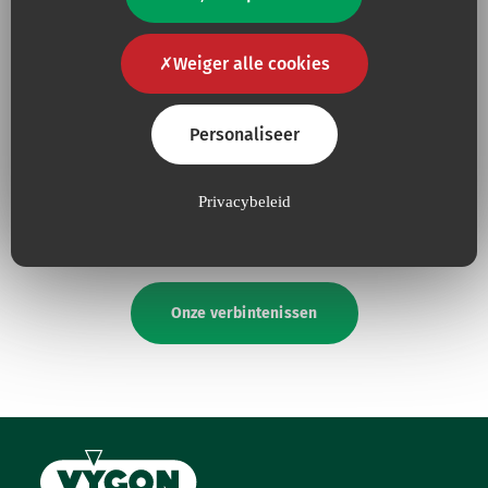
Weiger alle cookies
Omdat
kwaliteit
voor ons
Omdat we onze inspanningen
Personaliseer
een Must is
voor de
bescherming
van
het
milieu
voortdurend
vergroten.
Privacybeleid
Onze verbintenissen