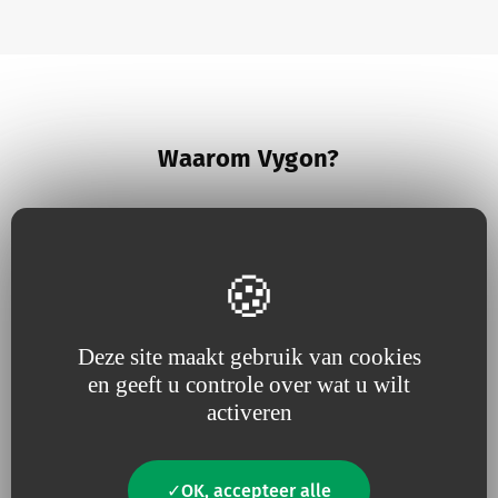
Waarom Vygon?
Deze site maakt gebruik van cookies
Omdat wij geloven in nauwe
Omdat
nuttige innovatie
de
en geeft u controle over wat u wilt
betrokkenheid bij onze
motor van onze projecten is
activeren
klanten
, responsief zijn en
voortdurend afgestemd
zijn
op hun behoeften.
OK, accepteer alle