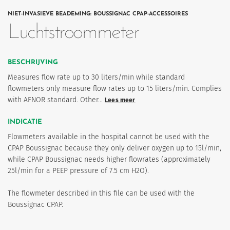
NIET-INVASIEVE BEADEMING: BOUSSIGNAC CPAP-ACCESSOIRES
Luchtstroommeter
BESCHRIJVING
Measures flow rate up to 30 liters/min while standard
flowmeters only measure flow rates up to 15 liters/min. Complies
with AFNOR standard. Other…
Lees meer
eten
INDICATIE
Flowmeters available in the hospital cannot be used with the
CPAP Boussignac because they only deliver oxygen up to 15l/min,
while CPAP Boussignac needs higher flowrates (approximately
25l/min for a PEEP pressure of 7.5 cm H2O).
The flowmeter described in this file can be used with the
Boussignac CPAP.