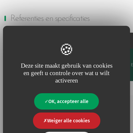
Referenties en specificaties
Flow meter
Maximaal
debiet
Hoogte
Gewicht
Deze site maakt gebruik van cookies
Code
(buiten
Favourites
mm
g
schaalbereik)
en geeft u controle over wat u wilt
l/min
activeren
Toevoegen aan mijn favorieten
5563.32
-
-
40
OK, accepteer alle
Aanvullende informatie
Weiger alle cookies