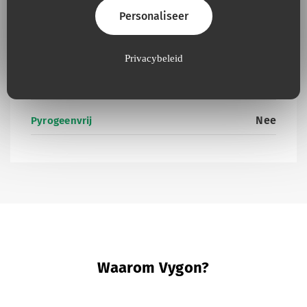
Personaliseer
Nee
Aanwezigheid van latex
Privacybeleid
Aanwezigheid van producten van dierlijke
Nee
of biologische oorsprong
Nee
Pyrogeenvrij
Waarom Vygon?