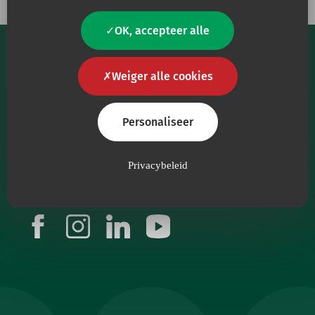
OK, accepteer alle
Weiger alle cookies
Personaliseer
Onze kernmissie is om zorgverleners te voorzien
van hoogwaardige medische hulpmiddelen.
Privacybeleid
Volg ons
facebook
instagram
linkedin
youtube