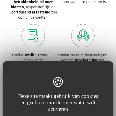
betrokkenheid bij onze
motor van onze projecten is
klanten
, responsief zijn en
voortdurend afgestemd
zijn
op hun behoeften.
Omdat
kwaliteit
voor ons
Omdat we onze inspanningen
een Must is
voor de
bescherming
van
het
milieu
voortdurend
vergroten.
Deze site maakt gebruik van cookies
Onze verbintenissen
en geeft u controle over wat u wilt
activeren