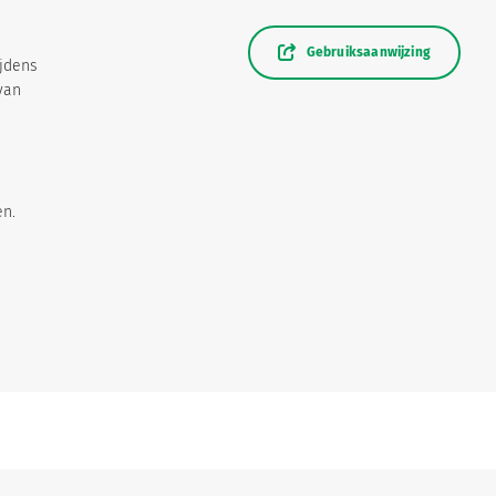
Gebruiksaanwijzing
ijdens
van
en.