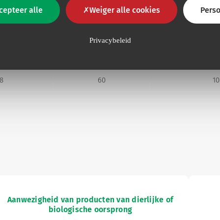
cepteer alle
Weiger alle cookies
Perso
Sonde
ter Fr
Lengte cm
Eenhede
Privacybeleid
6
60
10
8
60
10
Aanwezigheid van producten van dierlijke of
biologische oorsprong