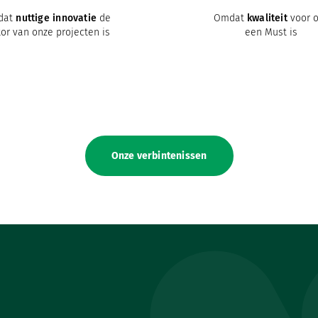
dat
nuttige innovatie
de
Omdat
kwaliteit
voor 
or van onze projecten is
een Must is
Onze verbintenissen