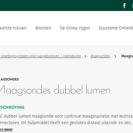
facebo
aatste nieuws
Bronnen
De Groep Vygon
Duurzame Ontwikk
de wereld
Ons aanbod
r in de gezondheidssector
Ons sociaal en ecologisch
2 voedingssysteem voor pasgeborenen / prematuren
Maagsondes
Maagso
 strategie
Vygon werft aan
AGSONDES
productfavorieten
Maagsondes dubbel lumen
ESCHRIJVING
C-dubbel-lumen maagsonde voor continue maagaspiratie met Nutrisa
nnectoren. Dit hulpmiddel heeft een gesloten distaal uiteinde en zes
es meer