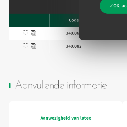
OK, ac
Code
Diame
Favourites
Toevoegen aan mijn favorieten
340.062
Toevoegen aan mijn favorieten
340.082
Aanvullende informatie
Aanwezigheid van latex