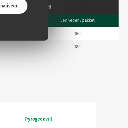
naliseer
Verpakking
n/Doos
Eenheden/pakket
180
180
Pyrogeenvrij