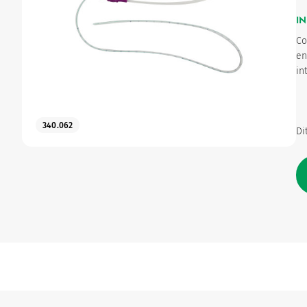
IN
Gynaecologie
Co
en
in
Urologie
340.062
Di