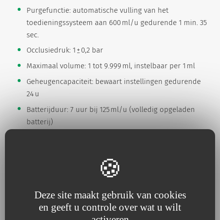
Purgefunctie: automatische vulling van het
toedieningssysteem aan 600 ml/u gedurende 1 min. 35
sec.
Occlusiedruk: 1 ± 0,2 bar
Maximaal volume: 1 tot 9.999 ml, instelbaar per 1 ml
Geheugencapaciteit: bewaart instellingen gedurende
24 u
Batterijduur: 7 uur bij 125 ml/u (volledig opgeladen
batterij)
Oplaadtijd: 7 uur
Deze site maakt gebruik van cookies
Heb je een vraag?
en geeft u controle over wat u wilt
Neem contact met ons op
activeren