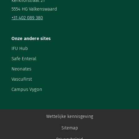
Kerkhofstraat 21
5554 HG Valkenswaard
+31 402 089 380
Onze andere sites
IFU Hub
Safe Enteral
Neonates
VascuFirst
Campus Vygon
Wettelijke kennisgeving
Sitemap