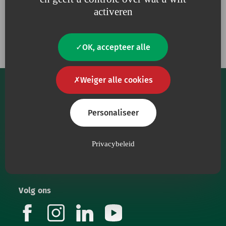
activeren
Onze verbintenissen
OK, accepteer alle
Weiger alle cookies
Personaliseer
Onze kernmissie is om zorgverleners te voorzien
Privacybeleid
van hoogwaardige medische hulpmiddelen.
Volg ons
facebook
instagram
linkedin
youtube