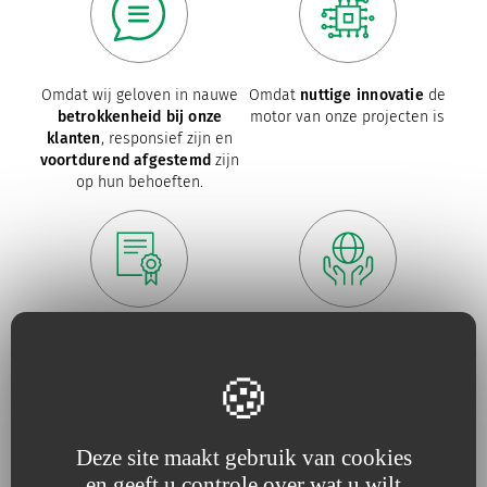
Omdat wij geloven in nauwe
Omdat
nuttige innovatie
de
betrokkenheid bij onze
motor van onze projecten is
klanten
, responsief zijn en
voortdurend afgestemd
zijn
op hun behoeften.
Omdat
kwaliteit
voor ons
Omdat we onze inspanningen
een Must is
voor de
bescherming
van
het
milieu
voortdurend
vergroten.
Deze site maakt gebruik van cookies
en geeft u controle over wat u wilt