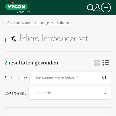
Cookies beheer paneel
Overslaan
Zoek o
Mijn
en
naar
de
inhoud
Accessoires voor het inbrengen van katheters
gaan
Micro Introducer set
2
resultaten gevonden
micro introducer set
Zoeken naar :
Sorteren op :