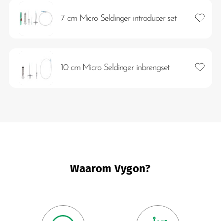
Toevoeg
7 cm Micro Seldinger introducer set
Toevoeg
10 cm Micro Seldinger inbrengset
eten
Waarom Vygon?