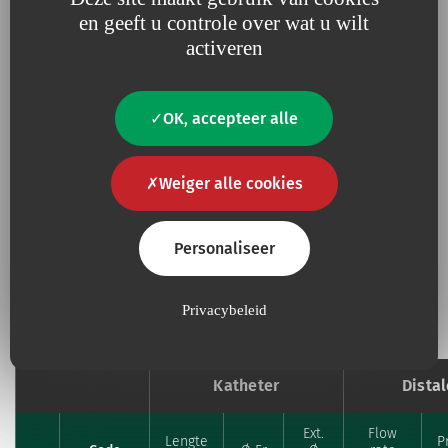
en geeft u controle over wat u wilt
Geef ons jouw Feedback
activeren
Als je dit medisch hulpmiddel al gebruikt hebt, deel dan
je ervaring met ons R&D-team.
OK, accepteer alle
Beoordeel het product
Weiger alle cookies
Personaliseer
Referenties en specificaties
Privacybeleid
Katheter
Dista
Ext.
Flow
Lengte
P