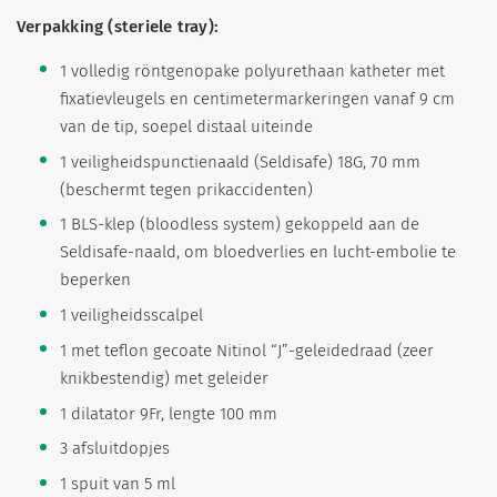
Verpakking (steriele tray):
1 volledig röntgenopake polyurethaan katheter met
fixatievleugels en centimetermarkeringen vanaf 9 cm
van de tip, soepel distaal uiteinde
1 veiligheidspunctienaald (Seldisafe) 18G, 70 mm
(beschermt tegen prikaccidenten)
1 BLS-klep (bloodless system) gekoppeld aan de
Seldisafe-naald, om bloedverlies en lucht-embolie te
beperken
1 veiligheidsscalpel
1 met teflon gecoate Nitinol “J”-geleidedraad (zeer
knikbestendig) met geleider
1 dilatator 9Fr, lengte 100 mm
3 afsluitdopjes
1 spuit van 5 ml