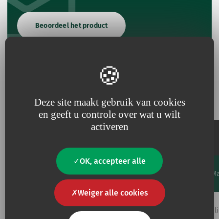
Beoordeel het product
Referenties en specificaties
Deze site maakt gebruik van cookies
en geeft u controle over wat u wilt
activeren
Inplanteerbare
poort
OK, accepteer alle
Ext.
Code
Prim. vol. ml
Ø
Ma
Favourites
mm
Weiger alle cookies
0,65
Toevoegen aan mijn favorieten
2005 ISP
0.2
x
Sil
1,65