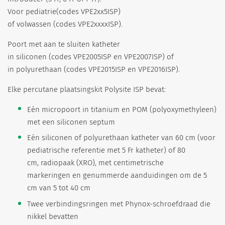
Voor pediatrie(codes VPE2xx5ISP)
of volwassen (codes VPE2xxxxISP).
Poort met aan te sluiten katheter
in siliconen (codes VPE2005ISP en VPE2007ISP) of
in polyurethaan (codes VPE2015ISP en VPE2016ISP).
Elke percutane plaatsingskit Polysite ISP bevat:
Eén micropoort in titanium en POM (polyoxymethyleen)
met een siliconen septum
Eén siliconen of polyurethaan katheter van 60 cm (voor
pediatrische referentie met 5 Fr katheter) of 80
cm, radiopaak (XRO), met centimetrische
markeringen en genummerde aanduidingen om de 5
cm van 5 tot 40 cm
Twee verbindingsringen met Phynox-schroefdraad die
nikkel bevatten