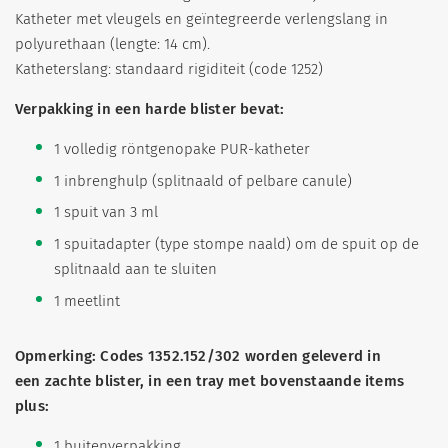
Katheter met vleugels en geïntegreerde verlengslang in
polyurethaan (lengte: 14 cm).
Katheterslang: standaard rigiditeit (code 1252)
Verpakking in een harde blister bevat:
1 volledig röntgenopake PUR-katheter
1 inbrenghulp (splitnaald of pelbare canule)
1 spuit van 3 ml
1 spuitadapter (type stompe naald) om de spuit op de
splitnaald aan te sluiten
1 meetlint
Opmerking: Codes 1352.152/302 worden geleverd in
een zachte blister, in een tray met bovenstaande items
plus:
1 buitenverpakking