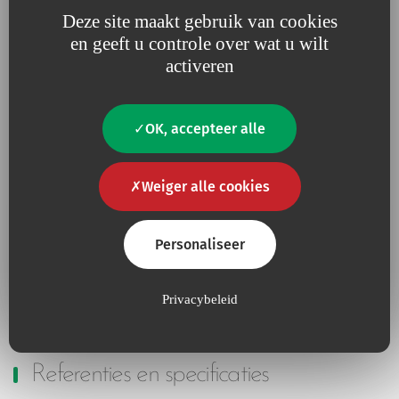
Deze site maakt gebruik van cookies
en geeft u controle over wat u wilt
activeren
Geef ons jouw Feedback
OK, accepteer alle
Als je dit medisch hulpmiddel al gebruikt hebt, deel dan
je ervaring met ons R&D-team.
Weiger alle cookies
Personaliseer
Beoordeel het product
Privacybeleid
Referenties en specificaties