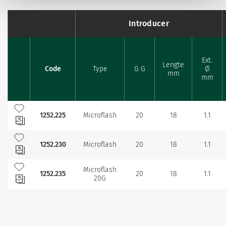
Introducer
Ext.
Lengte
Code
Type
G G
Ø
Favourites
mm
mm
Toevoegen aan mijn favorieten
1252.225
Microflash
20
18
1.1
Toevoegen aan mijn favorieten
1252.230
Microflash
20
18
1.1
Toevoegen aan mijn favorieten
Microflash
1252.235
20
18
1.1
20G