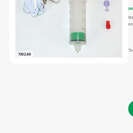
IN
Gynaecologie
Me
ee
Urologie
To
7302.60