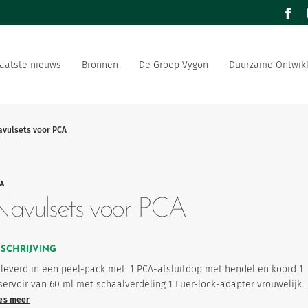
facebo
aatste nieuws
Bronnen
De Groep Vygon
Duurzame Ontwikk
de wereld
Ons aanbod
r in de gezondheidssector
Ons sociaal en ecologisch
avulsets voor PCA
 strategie
Vygon werft aan
A
productfavorieten
avulsets voor PCA
ESCHRIJVING
leverd in een peel-pack met: 1 PCA-afsluitdop met hendel en koord 1
servoir van 60 ml met schaalverdeling 1 Luer-lock-adapter vrouwelijk…
es meer