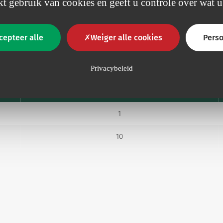
t gebruik van cookies en geeft u controle over wat u
cepteer alle
Weiger alle cookies
Perso
Verp
Privacybeleid
Eenheden/Doos
1
10