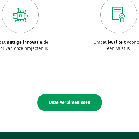
dat
nuttige innovatie
de
Omdat
kwaliteit
voor 
or van onze projecten is
een Must is
Onze verbintenissen