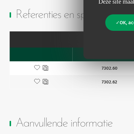
Deze site maak
Referenties en specificaties
OK, ac
Code
Favourites
Toevoegen aan mijn favorieten
7302.60
Toevoegen aan mijn favorieten
7302.62
Aanvullende informatie