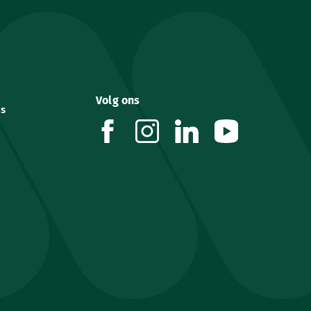
Volg ons
es
facebook
instagram
linkedin
youtube