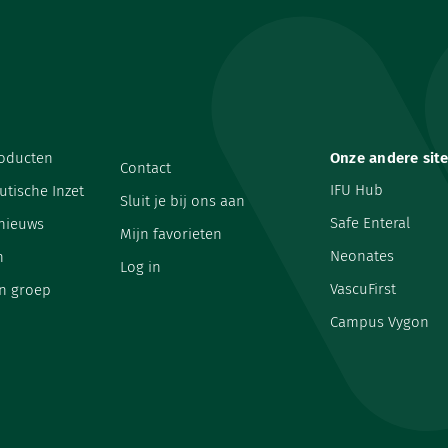
oducten
Onze andere sit
Contact
IFU Hub
utische Inzet
Sluit je bij ons aan
Safe Enteral
 nieuws
Mijn favorieten
Neonates
n
Log in
VascuFirst
n groep
Campus Vygon