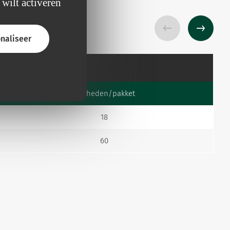
 wilt activeren
naliseer
akking
Eenheden/pakket
18
60